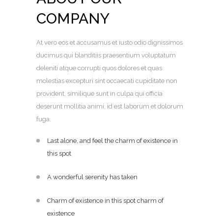
COMPANY
At vero eos et accusamus et iusto odio dignissimos
ducimus qui blanditiis praesentium voluptatum
deleniti atque corrupti quos dolores et quas
molestias excepturi sint occaecati cupiditate non
provident, similique sunt in culpa qui officia
deserunt mollitia animi, id est laborum et dolorum
fuga.
Last alone, and feel the charm of existence in
this spot
A wonderful serenity has taken
Charm of existence in this spot charm of
existence