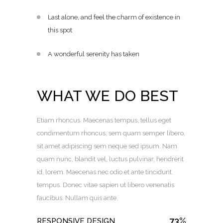
Last alone, and feel the charm of existence in
this spot
A wonderful serenity has taken
WHAT WE DO BEST
Etiam rhoncus. Maecenas tempus, tellus eget
condimentum rhoncus, sem quam semper libero,
sit amet adipiscing sem neque sed ipsum. Nam
quam nunc, blandit vel, luctus pulvinar, hendrerit
id, lorem. Maecenas nec odio et ante tincidunt
tempus. Donec vitae sapien ut libero venenatis
faucibus. Nullam quis ante.
73
%
RESPONSIVE DESIGN