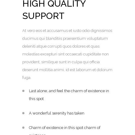
HIGH QUALITY
SUPPORT
At vero eos et accusamus et iusto odio dignissimos
ducimus qui blanditiis praesentium voluptatum
deleniti atque corrupti quos dolores et quas
molestias excepturi sint occaecati cupiditate non
provident, similique sunt in culpa qui officia
deserunt mollitia animi, id est laborum et dolorum
fuga.
Last alone, and feel the charm of existence in
this spot
A wonderful serenity has taken
Charm of existence in this spot charm of