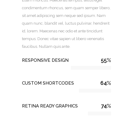
Etiam rhoncus. Maecenas tempus, tellus eget
condimentum rhoncus, sem quam semper libero,
sit amet adipiscing sem neque sed ipsum. Nam
quam nunc, blandit vel, luctus pulvinar, hendrerit
id, lorem. Maecenas nec odio et ante tincidunt
tempus. Donec vitae sapien ut libero venenatis
faucibus. Nullam quis ante.
55
%
RESPONSIVE DESIGN
64
%
CUSTOM SHORTCODES
74
%
RETINA READY GRAPHICS