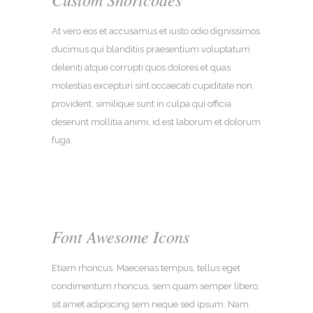
At vero eos et accusamus et iusto odio dignissimos
ducimus qui blanditiis praesentium voluptatum
deleniti atque corrupti quos dolores et quas
molestias excepturi sint occaecati cupiditate non
provident, similique sunt in culpa qui officia
deserunt mollitia animi, id est laborum et dolorum
fuga.
Font Awesome Icons
Etiam rhoncus. Maecenas tempus, tellus eget
condimentum rhoncus, sem quam semper libero,
sit amet adipiscing sem neque sed ipsum. Nam