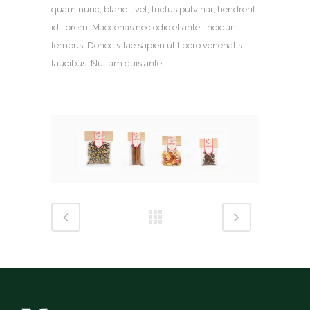
quam nunc, blandit vel, luctus pulvinar, hendrerit
id, lorem. Maecenas nec odio et ante tincidunt
tempus. Donec vitae sapien ut libero venenatis
faucibus. Nullam quis ante.