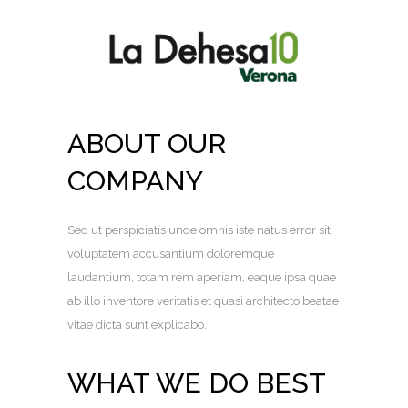
ABOUT OUR
COMPANY
Sed ut perspiciatis unde omnis iste natus error sit
voluptatem accusantium doloremque
laudantium, totam rem aperiam, eaque ipsa quae
ab illo inventore veritatis et quasi architecto beatae
vitae dicta sunt explicabo.
WHAT WE DO BEST