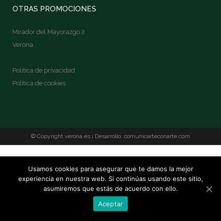
OTRAS PROMOCIONES
Mirador del Mayorazgo 2
Verona
Política de privacidad
Política de cookies
© Copyright
verona.es
ı Desarrollo:
comunicarteconarte.com
Usamos cookies para asegurar que te damos la mejor
experiencia en nuestra web. Si continúas usando este sitio,
asumiremos que estás de acuerdo con ello.
Aceptar