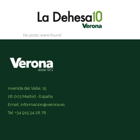
No posts were found.
Avenida del Valle, 15
28 003 Madrid - España
Email: informacion@verona.es
Tel: +34 915 34 28 78