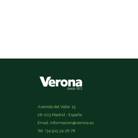
Avenida del Valle, 15
28 003 Madrid - España
Email: informacion@verona.es
Tel: +34 915 34 28 78